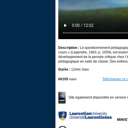
Description :
Le questionnement pédagogique,
cours » (Legendre, 1993, p. 1059), est essenti
développement de la pensée critique chez l’
pédagogique en salle de classe. Des entrev
Durée :
12min 3sec
60105
vues
Télécharger ce c
Site également disponible en version 