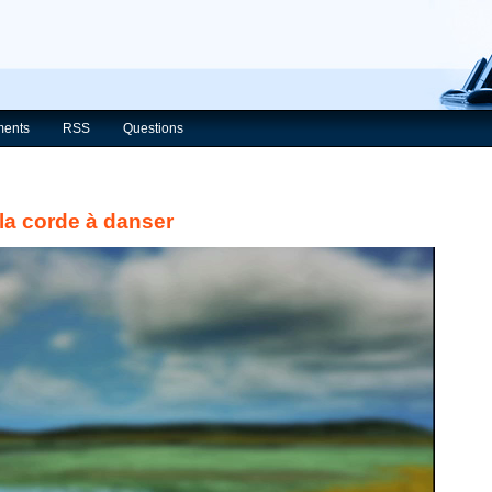
ents
RSS
Questions
 la corde à danser