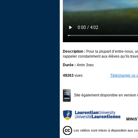
Description :
Pour la plupart d’entre-nous, u
rappeler constamment aux élèves qu’ils travaill
Durée :
4min 3sec
49263
vues
Télécharger ce c
Site également disponible en version 
Les vidéos sont mises à disposition aux co