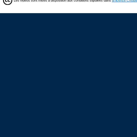
Les vidéos sont mises à disposition aux conditions stipulées dans
la licence Creat