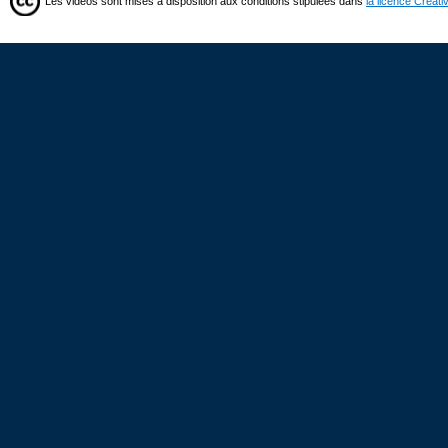
Les vidéos sont mises à disposition aux conditions stipulées dans
la licence Creat