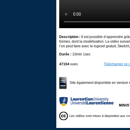
Description :
Il est possible d’apprendre grâ
formes, dont la modélisation. La vidéo suiv
l’on peut faire avec le logiciel gratuit, Sketch
Durée :
10min 1sec
47104
vues
Télécharger ce c
Site également disponible en version 
Les vidéos sont mises à disposition aux co