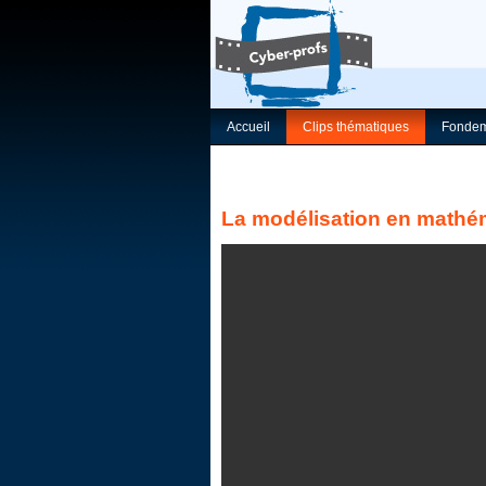
Accueil
Clips thématiques
Fondem
La modélisation en mathé