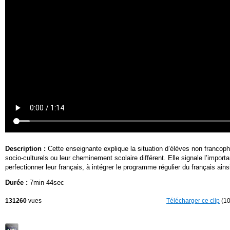
Description :
Cette enseignante explique la situation d’élèves non francop
socio-culturels ou leur cheminement scolaire différent. Elle signale l’impor
perfectionner leur français, à intégrer le programme régulier du français ain
Durée :
7min 44sec
131260
vues
Télécharger ce clip
(10