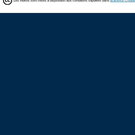
Les vidéos sont mises à disposition aux conditions stipulées dans
la licence Creat