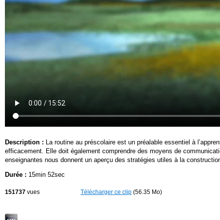
Description :
La routine au préscolaire est un préalable essentiel à l’appren
efficacement. Elle doit également comprendre des moyens de communication a
enseignantes nous donnent un aperçu des stratégies utiles à la construction
Durée :
15min 52sec
151737
vues
Télécharger ce clip
(56.35 Mo)