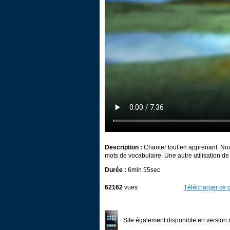
Description :
Chanter tout en apprenant. Nous
mots de vocabulaire. Une autre utilisation d
Durée :
6min 55sec
62162
vues
Télécharger ce c
Site également disponible en version 