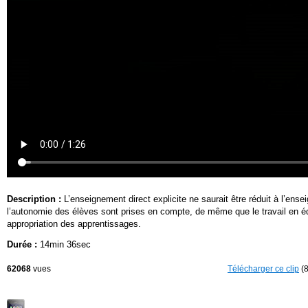
Description :
L’enseignement direct explicite ne saurait être réduit à l’ense
l’autonomie des élèves sont prises en compte, de même que le travail en équ
appropriation des apprentissages.
Durée :
14min 36sec
62068
vues
Télécharger ce clip
(8