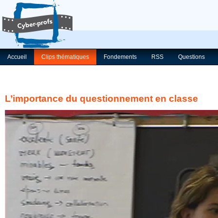
Accueil
Clips thématiques
Fondements
RSS
Questions
L’importance du questionnement en classe