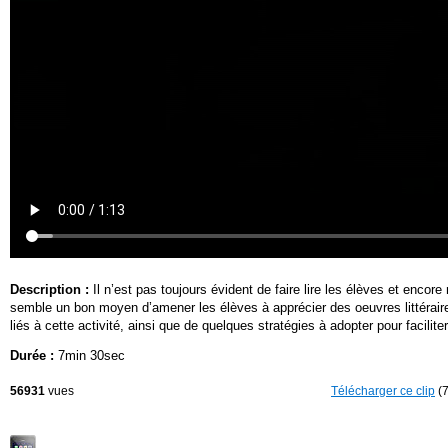
Description :
Il n’est pas toujours évident de faire lire les élèves et encore
semble un bon moyen d’amener les élèves à apprécier des oeuvres littéraires
liés à cette activité, ainsi que de quelques stratégies à adopter pour faciliter
Durée :
7min 30sec
56931
vues
Télécharger ce clip
(7