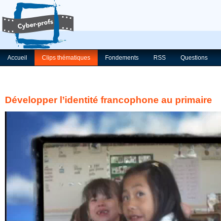
Accueil
Clips thématiques
Fondements
RSS
Questions
Développer l’identité francophone au primaire