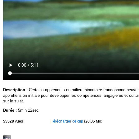
Description :
Certains apprenants en milieu minoritaire francophone peuvent 
appréhension initiale pour développer les compétences langagières et cult
sur le sujet.
Durée :
5min 12sec
55528
vues
Télécharger ce clip
(20.05 Mo)