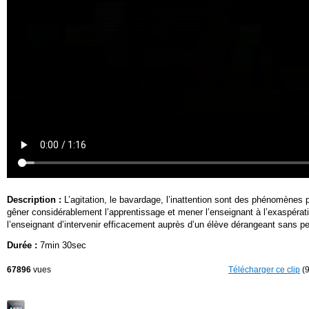
Description :
L’agitation, le bavardage, l’inattention sont des phénomènes 
gêner considérablement l’apprentissage et mener l’enseignant à l’exaspérati
l’enseignant d’intervenir efficacement auprès d’un élève dérangeant sans per
Durée :
7min 30sec
67896
vues
Télécharger ce clip
(9