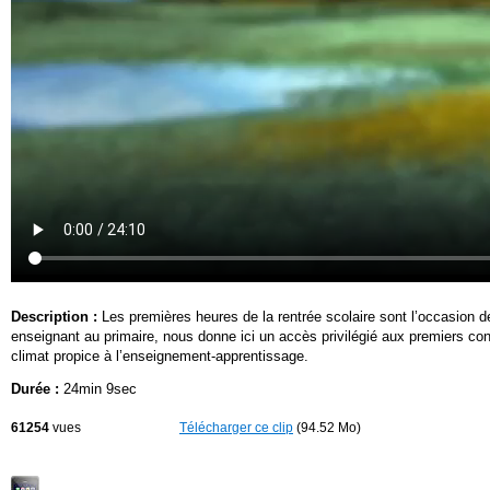
Description :
Les premières heures de la rentrée scolaire sont l’occasion de
enseignant au primaire, nous donne ici un accès privilégié aux premiers con
climat propice à l’enseignement-apprentissage.
Durée :
24min 9sec
61254
vues
Télécharger ce clip
(94.52 Mo)