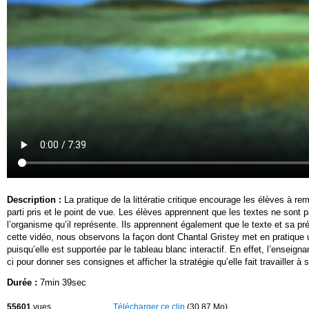
Description :
La pratique de la littératie critique encourage les élèves à r
parti pris et le point de vue. Les élèves apprennent que les textes ne sont pa
l’organisme qu’il représente. Ils apprennent également que le texte et sa pr
cette vidéo, nous observons la façon dont Chantal Gristey met en pratique un 
puisqu’elle est supportée par le tableau blanc interactif. En effet, l’enseignan
ci pour donner ses consignes et afficher la stratégie qu’elle fait travailler à
Durée :
7min 39sec
55601
vues
Télécharger ce clip
(30.87 Mo)