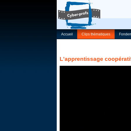
Accueil
Clips thématiques
Fondem
L'apprentissage coopérati