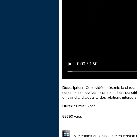
Description :
Cette vidéo présente la classe
concrets, nous voyons comment il est possible
en stimulant la qualité des relations interpe
Durée :
6min 57sec
55753
vues
Site également disponible en version 