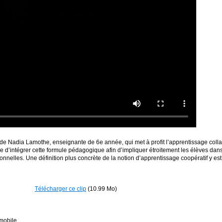
 de Nadia Lamothe, enseignante de 6e année, qui met à profit l’apprentissage coll
 d’intégrer cette formule pédagogique afin d’impliquer étroitement les élèves dans 
rsonnelles. Une définition plus concrète de la notion d’apprentissage coopératif y e
Télécharger ce clip
(10.99 Mo)
mobile.