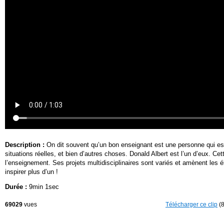
Description :
On dit souvent qu’un bon enseignant est une personne qui est à 
situations réelles, et bien d’autres choses. Donald Albert est l’un d’eux. 
l’enseignement. Ses projets multidisciplinaires sont variés et amènent les 
inspirer plus d’un !
Durée :
9min 1sec
69029
vues
Télécharger ce clip
(8