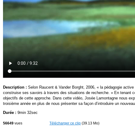
Description :
Selon Raucent & Vander Borght, 2006, « la pédagogie active a 
construise ses savoirs à travers des situations de recherche. » En tenant com
objectifs de cette approche. Dans cette vidéo, Josée Lamontagne nous expli
troisième année en plus de nous présenter sa façon d’introduire un nouveau
Durée :
9min 32sec
56649
vues
Télécharger ce clip
(39.13 Mo)