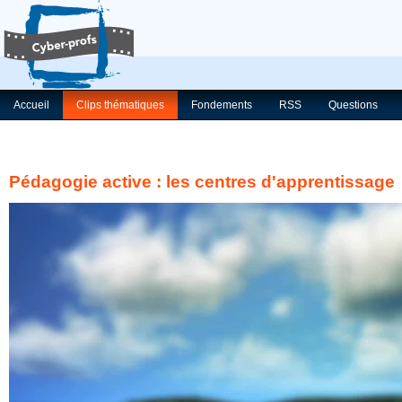
Accueil
Clips thématiques
Fondements
RSS
Questions
Pédagogie active : les centres d'apprentissage