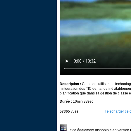
Description :
Comment utiliser les technologi
l’intégration des TIC demande inévitableme
planification que dans sa gestion de classe e
Durée :
10min 33sec
57365
vues
Télécharger ce c
Site également disponible en version 