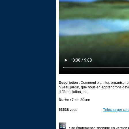
Description :
Comment planifier, organiser et
niveau jardin, que nous en apprendrons davan
différenciation, etc.
Durée :
7min 30sec
53538
vues
Télécharger ce c
Site également disponible en version 